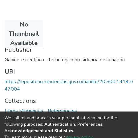
No
Date
Thumbnail
1997
Available
Publisher
Gabinete científico - tecnologico presidencia de la nación
URI
https://repositorio.minciencias.gov.co/handle/20.500.14143/
47004
Collections
Libros Minciencias - Referenciales
We collect and process your personal information for the
following purposes:
Authentication, Preferences,
Full item page
Acknowledgement and Statistics
.
To learn more, please read our
privacy policy
.