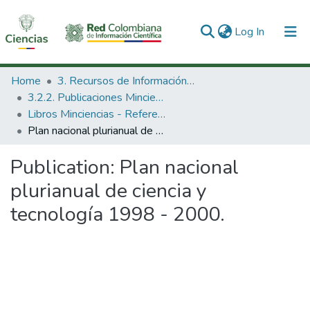
(current)
Log In
Communities & Collections
Home
3. Recursos de Información Científica y Tecnológica
3.2.2. Publicaciones Minciencias
All of DSpace
Libros Minciencias - Referenciales
Plan nacional plurianual de ciencia y tecnología 1998 - 2000.
Statistics
Publication:
Plan nacional
plurianual de ciencia y
tecnología 1998 - 2000.