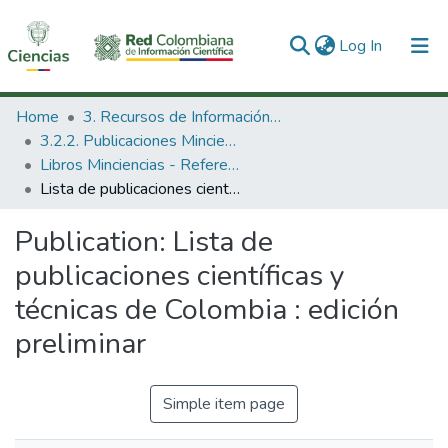
(current)
Log In
Communities & Collections
Home
3. Recursos de Información Científica y Tecnológica
3.2.2. Publicaciones Minciencias
All of DSpace
Libros Minciencias - Referenciales
Lista de publicaciones científicas y técnicas de Colombia : edición preliminar
Statistics
Publication:
Lista de
publicaciones científicas y
técnicas de Colombia : edición
preliminar
Simple item page