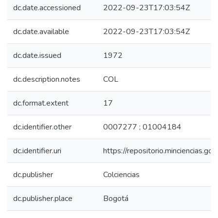
dc.date.accessioned
2022-09-23T17:03:54Z
dc.date.available
2022-09-23T17:03:54Z
dc.date.issued
1972
dc.description.notes
COL
dc.format.extent
17
dc.identifier.other
0007277 ; 01004184
dc.identifier.uri
https://repositorio.minciencias.
dc.publisher
Colciencias
dc.publisher.place
Bogotá