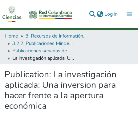
(current)
Log In
Communities & Collections
Home
3. Recursos de Información Científica y Tecnológica
3.2.2. Publicaciones Minciencias
All of DSpace
Publicaciones seriadas de Minciencias
La investigación aplicada: Una inversion para hacer frente a la apertura económica
Statistics
Publication:
La investigación
aplicada: Una inversion para
hacer frente a la apertura
económica