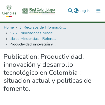
(current)
Log In
Communities & Collections
Home
3. Recursos de Información Científica y Tecnológica
3.2.2. Publicaciones Minciencias
All of DSpace
Libros Minciencias - Referenciales
Productividad, innovación y desarrollo tecnológico en Colombia : situación actual y políticas de fomento.
Statistics
Publication:
Productividad,
innovación y desarrollo
tecnológico en Colombia :
situación actual y políticas de
fomento.