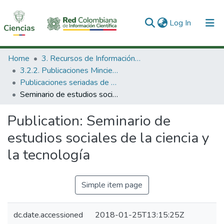
(current)
Log In
Communities & Collections
Home
3. Recursos de Información Científica y Tecnológica
3.2.2. Publicaciones Minciencias
All of DSpace
Publicaciones seriadas de Minciencias
Seminario de estudios sociales de la ciencia y la tecnología
Statistics
Publication:
Seminario de
estudios sociales de la ciencia y
la tecnología
Simple item page
dc.date.accessioned
2018-01-25T13:15:25Z