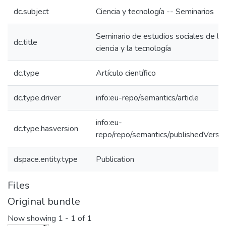
dc.subject
Ciencia y tecnología -- Seminarios
Seminario de estudios sociales de la
dc.title
ciencia y la tecnología
dc.type
Artículo científico
dc.type.driver
info:eu-repo/semantics/article
info:eu-
dc.type.hasversion
repo/repo/semantics/publishedVersio
dspace.entity.type
Publication
Files
Original bundle
Now showing
1 - 1 of 1