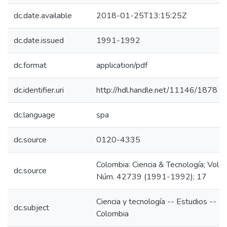
dc.date.available
2018-01-25T13:15:25Z
dc.date.issued
1991-1992
dc.format
application/pdf
dc.identifier.uri
http://hdl.handle.net/11146/1878
dc.language
spa
dc.source
0120-4335
Colombia: Ciencia & Tecnología; Vol. 9
dc.source
Núm. 42739 (1991-1992); 17
Ciencia y tecnología -- Estudios --
dc.subject
Colombia