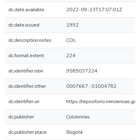
dc.date.available
2022-09-23T17:07:01Z
dc.date.issued
1992
dc.description.notes
COL
dc.format.extent
224
dc.identifier.isbn
9589037224
dc.identifier.other
0007667 ; 01004782
dc.identifier.uri
https://repositorio.minciencias.
dc.publisher
Colciencias
dc.publisher.place
Bogotá