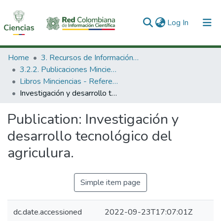
(current)
Log In
Communities & Collections
Home
3. Recursos de Información Científica y Tecnológica
3.2.2. Publicaciones Minciencias
All of DSpace
Libros Minciencias - Referenciales
Investigación y desarrollo tecnológico del agriculura.
Statistics
Publication:
Investigación y
desarrollo tecnológico del
agriculura.
Simple item page
dc.date.accessioned
2022-09-23T17:07:01Z