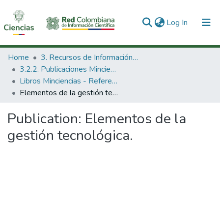
(current)
Log In
Communities & Collections
Home
3. Recursos de Información Científica y Tecnológica
3.2.2. Publicaciones Minciencias
All of DSpace
Libros Minciencias - Referenciales
Elementos de la gestión tecnológica.
Statistics
Publication:
Elementos de la
gestión tecnológica.