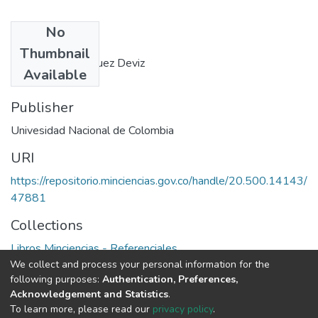
No
Authors
Thumbnail
Julio Mario Rodriguez Deviz
Available
Publisher
Univesidad Nacional de Colombia
URI
https://repositorio.minciencias.gov.co/handle/20.500.14143/
47881
Collections
Libros Minciencias - Referenciales
We collect and process your personal information for the
following purposes:
Authentication, Preferences,
Full item page
Acknowledgement and Statistics
.
To learn more, please read our
privacy policy
.