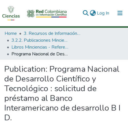
(current)
Log In
Communities & Collections
Home
3. Recursos de Información Científica y Tecnológica
3.2.2. Publicaciones Minciencias
All of DSpace
Libros Minciencias - Referenciales
Programa Nacional de Desarrollo Científico y Tecnológico : solicitud de préstamo al Banco Interamericano de desarrollo B I D.
Statistics
Publication:
Programa Nacional
de Desarrollo Científico y
Tecnológico : solicitud de
préstamo al Banco
Interamericano de desarrollo B I
D.