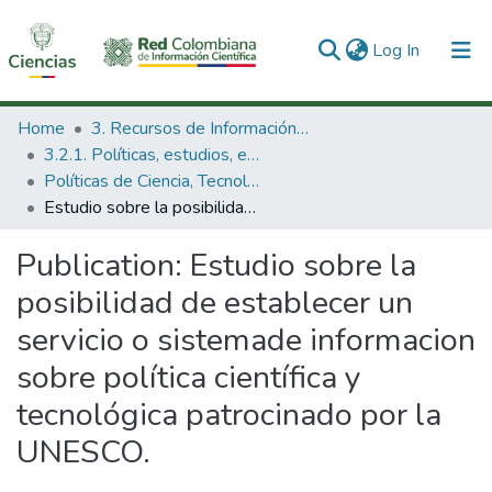
(current)
Log In
Communities & Collections
Home
3. Recursos de Información Científica y Tecnológica
3.2.1. Políticas, estudios, evaluaciones e indicadores de CTeI
All of DSpace
Políticas de Ciencia, Tecnología e Innovación
Estudio sobre la posibilidad de establecer un servicio o sistemade informacion sobre política científica y tecnológica patrocinado por la UNESCO.
Statistics
Publication:
Estudio sobre la
posibilidad de establecer un
servicio o sistemade informacion
sobre política científica y
tecnológica patrocinado por la
UNESCO.