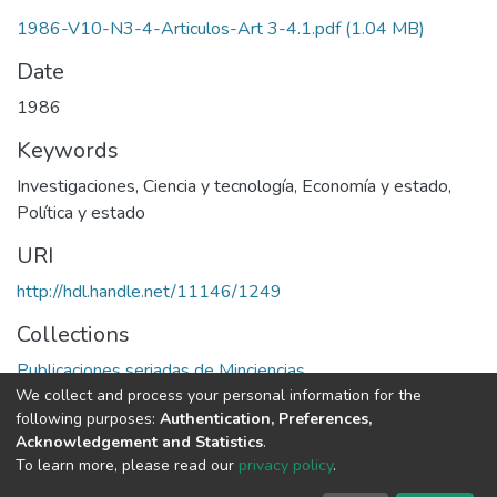
1986-V10-N3-4-Articulos-Art 3-4.1.pdf
(1.04 MB)
Date
1986
Keywords
Investigaciones
,
Ciencia y tecnología
,
Economía y estado
,
Política y estado
URI
http://hdl.handle.net/11146/1249
Collections
Publicaciones seriadas de Minciencias
We collect and process your personal information for the
following purposes:
Authentication, Preferences,
Full item page
Acknowledgement and Statistics
.
To learn more, please read our
privacy policy
.
DSpace software
copyright © 2002-2026
LYRASIS