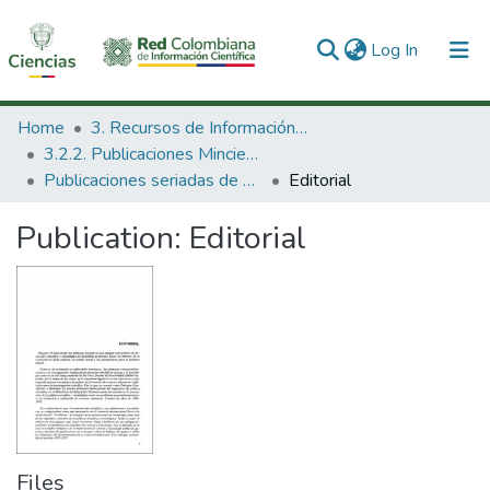
(current)
Log In
Communities & Collections
Home
3. Recursos de Información Científica y Tecnológica
3.2.2. Publicaciones Minciencias
All of DSpace
Publicaciones seriadas de Minciencias
Editorial
Statistics
Publication:
Editorial
Files