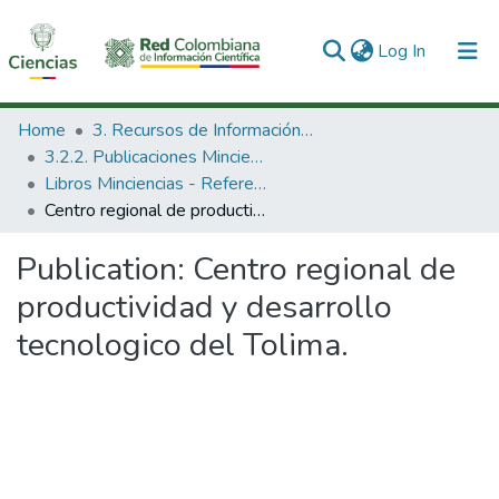
(current)
Log In
Communities & Collections
Home
3. Recursos de Información Científica y Tecnológica
3.2.2. Publicaciones Minciencias
All of DSpace
Libros Minciencias - Referenciales
Centro regional de productividad y desarrollo tecnologico del Tolima.
Statistics
Publication:
Centro regional de
productividad y desarrollo
tecnologico del Tolima.