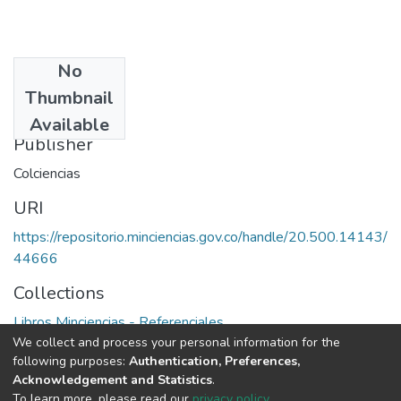
No
Date
Thumbnail
1997
Available
Publisher
Colciencias
URI
https://repositorio.minciencias.gov.co/handle/20.500.14143/
44666
Collections
Libros Minciencias - Referenciales
We collect and process your personal information for the
following purposes:
Authentication, Preferences,
Full item page
Acknowledgement and Statistics
.
To learn more, please read our
privacy policy
.