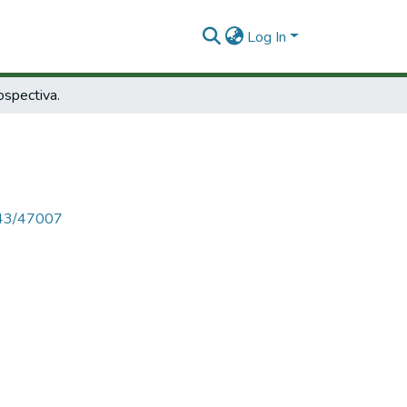
Log In
ospectiva.
4143/47007