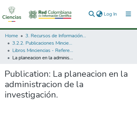
(current)
Log In
Communities & Collections
Home
3. Recursos de Información Científica y Tecnológica
3.2.2. Publicaciones Minciencias
All of DSpace
Libros Minciencias - Referenciales
La planeacion en la administracion de la investigación.
Statistics
Publication:
La planeacion en la
administracion de la
investigación.