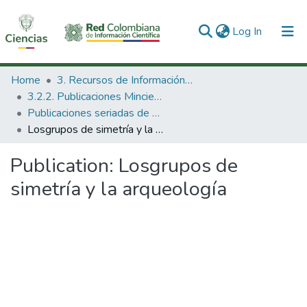
(current)
Log In
Communities & Collections
Home
3. Recursos de Información Científica y Tecnológica
3.2.2. Publicaciones Minciencias
All of DSpace
Publicaciones seriadas de Minciencias
Losgrupos de simetría y la arqueología
Statistics
Publication:
Losgrupos de
simetría y la arqueología