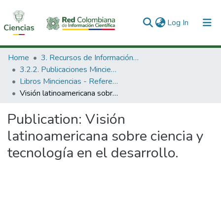
(current)
Log In
Communities & Collections
Home
3. Recursos de Información Científica y Tecnológica
3.2.2. Publicaciones Minciencias
All of DSpace
Libros Minciencias - Referenciales
Visión latinoamericana sobre ciencia y tecnología en el desarrollo.
Statistics
Publication:
Visión
latinoamericana sobre ciencia y
tecnología en el desarrollo.