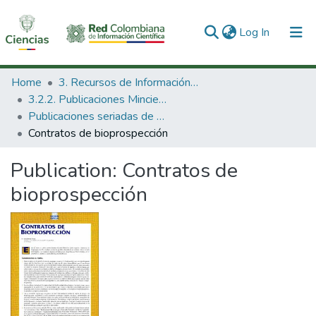
(current)
Log In
Communities & Collections
Home
3. Recursos de Información Científica y Tecnológica
3.2.2. Publicaciones Minciencias
All of DSpace
Publicaciones seriadas de Minciencias
Contratos de bioprospección
Statistics
Publication:
Contratos de
bioprospección