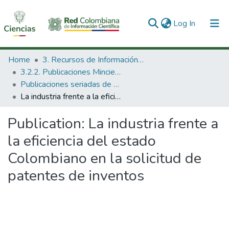
(current)
Log In
Communities & Collections
Home
3. Recursos de Información Científica y Tecnológica
3.2.2. Publicaciones Minciencias
All of DSpace
Publicaciones seriadas de Minciencias
La industria frente a la eficiencia del estado Colombiano en la solicitud de patentes de inventos
Statistics
Publication:
La industria frente a
la eficiencia del estado
Colombiano en la solicitud de
patentes de inventos