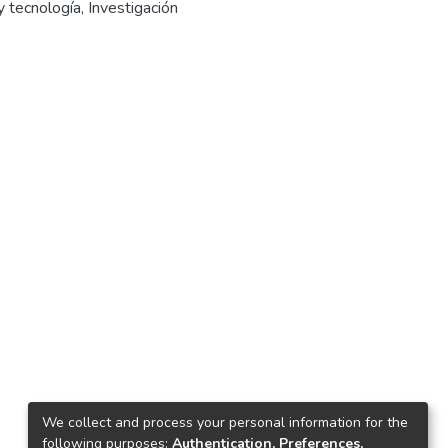
y tecnología
,
Investigación
We collect and process your personal information for the
following purposes:
Authentication, Preferences,