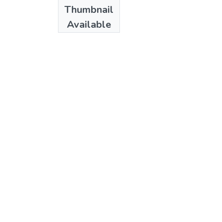
Authors
Thumbnail
Lozano, Mónica
Available