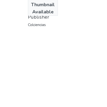
Date
Thumbnail
1993
Available
Publisher
Colciencias