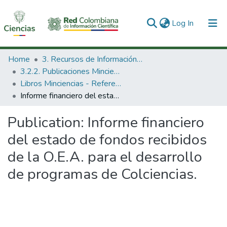
(current)
Log In
Communities & Collections
Home
3. Recursos de Información Científica y Tecnológica
3.2.2. Publicaciones Minciencias
All of DSpace
Libros Minciencias - Referenciales
Informe financiero del estado de fondos recibidos de la O.E.A. para el desarrollo de programas de Colciencias.
Statistics
Publication:
Informe financiero
del estado de fondos recibidos
de la O.E.A. para el desarrollo
de programas de Colciencias.