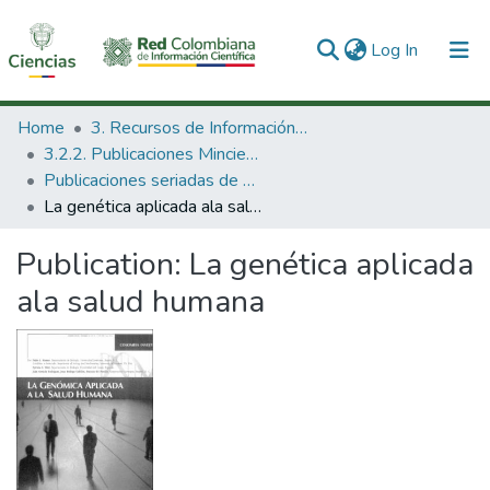
(current)
Log In
Communities & Collections
Home
3. Recursos de Información Científica y Tecnológica
3.2.2. Publicaciones Minciencias
All of DSpace
Publicaciones seriadas de Minciencias
La genética aplicada ala salud humana
Statistics
Publication:
La genética aplicada
ala salud humana