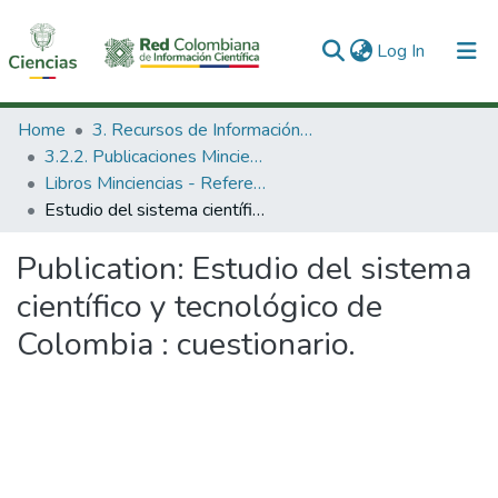
(current)
Log In
Communities & Collections
Home
3. Recursos de Información Científica y Tecnológica
3.2.2. Publicaciones Minciencias
All of DSpace
Libros Minciencias - Referenciales
Estudio del sistema científico y tecnológico de Colombia : cuestionario.
Statistics
Publication:
Estudio del sistema
científico y tecnológico de
Colombia : cuestionario.