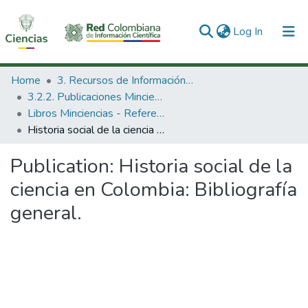
(current)
Log In
Communities & Collections
Home
3. Recursos de Información Científica y Tecnológica
3.2.2. Publicaciones Minciencias
All of DSpace
Libros Minciencias - Referenciales
Historia social de la ciencia en Colombia: Bibliografía general.
Statistics
Publication:
Historia social de la
ciencia en Colombia: Bibliografía
general.