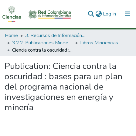
(current)
Log In
Communities & Collections
Home
3. Recursos de Información Científica y Tecnológica
3.2.2. Publicaciones Minciencias
Libros Minciencias
All of DSpace
Ciencia contra la oscuridad : bases para un plan del programa nacional de investigaciones en energía y minería
Statistics
Publication:
Ciencia contra la
oscuridad : bases para un plan
del programa nacional de
investigaciones en energía y
minería