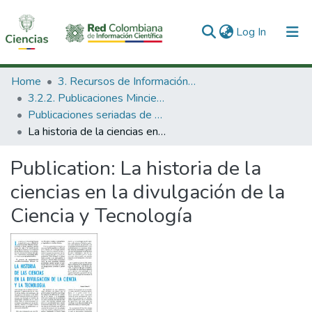
(current)
Log In
Communities & Collections
Home
3. Recursos de Información Científica y Tecnológica
3.2.2. Publicaciones Minciencias
All of DSpace
Publicaciones seriadas de Minciencias
La historia de la ciencias en la divulgación de la Ciencia y Tecnología
Statistics
Publication:
La historia de la
ciencias en la divulgación de la
Ciencia y Tecnología