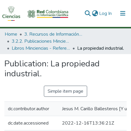
(current)
Log In
Communities & Collections
Home
3. Recursos de Información Científica y Tecnológica
3.2.2. Publicaciones Minciencias
All of DSpace
Libros Minciencias - Referenciales
La propiedad industrial.
Statistics
Publication:
La propiedad
industrial.
Simple item page
dc.contributor.author
Jesus M. Carillo Ballesteros [Y un
dc.date.accessioned
2022-12-16T13:36:21Z