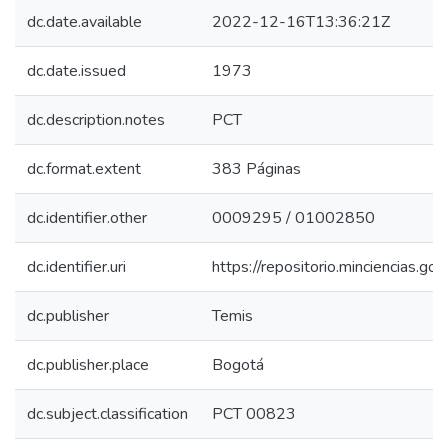
dc.date.available
2022-12-16T13:36:21Z
dc.date.issued
1973
dc.description.notes
PCT
dc.format.extent
383 Páginas
dc.identifier.other
0009295 / 01002850
dc.identifier.uri
https://repositorio.minciencias.
dc.publisher
Temis
dc.publisher.place
Bogotá
dc.subject.classification
PCT 00823