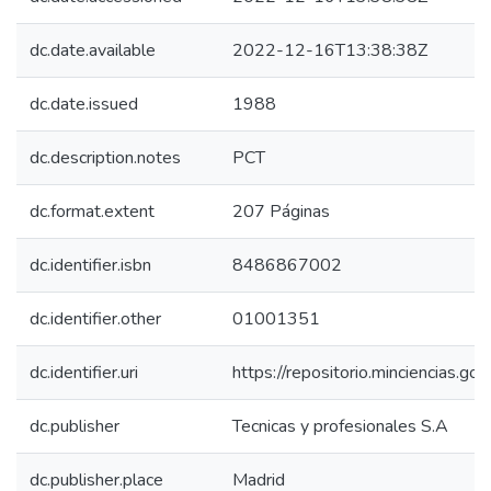
dc.date.available
2022-12-16T13:38:38Z
dc.date.issued
1988
dc.description.notes
PCT
dc.format.extent
207 Páginas
dc.identifier.isbn
8486867002
dc.identifier.other
01001351
dc.identifier.uri
https://repositorio.minciencias.
dc.publisher
Tecnicas y profesionales S.A
dc.publisher.place
Madrid