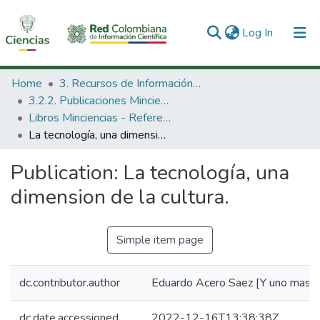
(current)
Log In
Communities & Collections
Home
3. Recursos de Información Científica y Tecnológica
3.2.2. Publicaciones Minciencias
All of DSpace
Libros Minciencias - Referenciales
La tecnología, una dimension de la cultura.
Statistics
Publication:
La tecnología, una
dimension de la cultura.
Simple item page
dc.contributor.author
Eduardo Acero Saez [Y uno mas]
dc.date.accessioned
2022-12-16T13:38:38Z