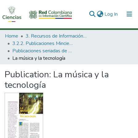
(current)
Log In
Communities & Collections
Home
3. Recursos de Información Científica y Tecnológica
3.2.2. Publicaciones Minciencias
All of DSpace
Publicaciones seriadas de Minciencias
La música y la tecnología
Statistics
Publication:
La música y la
tecnología