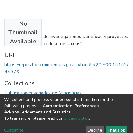
No
Publisher
Thumbnail
Fondo colombiano de investigaciones cientificas y proyectos
Available
especiales "Francisco Jose de Caldas"
URI
https://repositorio.minciencias.gov.co/handle/20.500.14143/
44976
Collections
Publicaciones seriadas de Minciencias
We collect and process your personal information for the
following purposes:
Authentication, Preferences,
Full item page
Acknowledgement and Statistics
.
To learn more, please read our
privacy policy
.
DSpace software
copyright © 2002-2026
LYRASIS
Cookie
Privacy
End User
Send
Customize
Decline
That's ok