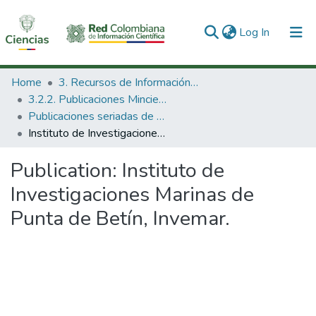
(current)
Log In
Communities & Collections
Home
3. Recursos de Información Científica y Tecnológica
3.2.2. Publicaciones Minciencias
All of DSpace
Publicaciones seriadas de Minciencias
Instituto de Investigaciones Marinas de Punta de Betín, Invemar.
Statistics
Publication:
Instituto de
Investigaciones Marinas de
Punta de Betín, Invemar.