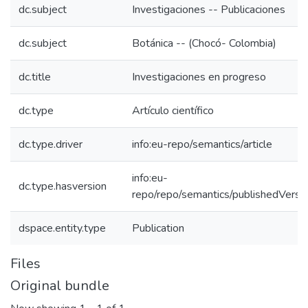
dc.subject
Investigaciones -- Publicaciones
dc.subject
Botánica -- (Chocó- Colombia)
dc.title
Investigaciones en progreso
dc.type
Artículo científico
dc.type.driver
info:eu-repo/semantics/article
info:eu-
dc.type.hasversion
repo/repo/semantics/publishedVersi
dspace.entity.type
Publication
Files
Original bundle