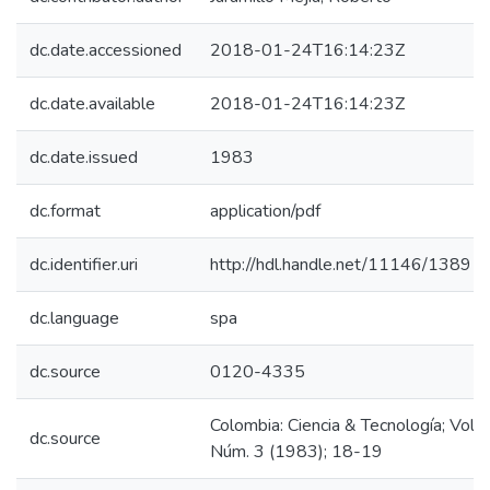
dc.date.accessioned
2018-01-24T16:14:23Z
dc.date.available
2018-01-24T16:14:23Z
dc.date.issued
1983
dc.format
application/pdf
dc.identifier.uri
http://hdl.handle.net/11146/1389
dc.language
spa
dc.source
0120-4335
Colombia: Ciencia & Tecnología; Vol. 1
dc.source
Núm. 3 (1983); 18-19