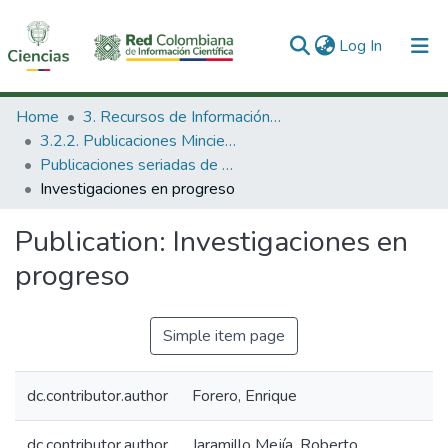
(current)
Log In
Communities & Collections
Home
3. Recursos de Información Científica y Tecnológica
3.2.2. Publicaciones Minciencias
All of DSpace
Publicaciones seriadas de Minciencias
Investigaciones en progreso
Statistics
Publication:
Investigaciones en
progreso
Simple item page
dc.contributor.author
Forero, Enrique
dc.contributor.author
Jaramillo Mejía, Roberto