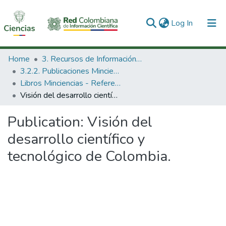
(current)
Log In
Communities & Collections
Home
3. Recursos de Información Científica y Tecnológica
3.2.2. Publicaciones Minciencias
All of DSpace
Libros Minciencias - Referenciales
Visión del desarrollo científico y tecnológico de Colombia.
Statistics
Publication:
Visión del
desarrollo científico y
tecnológico de Colombia.