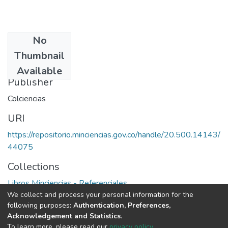
No
Date
Thumbnail
1974
Available
Publisher
Colciencias
URI
https://repositorio.minciencias.gov.co/handle/20.500.14143/
44075
Collections
Libros Minciencias - Referenciales
We collect and process your personal information for the
following purposes:
Authentication, Preferences,
Full item page
Acknowledgement and Statistics
.
To learn more, please read our
privacy policy
.