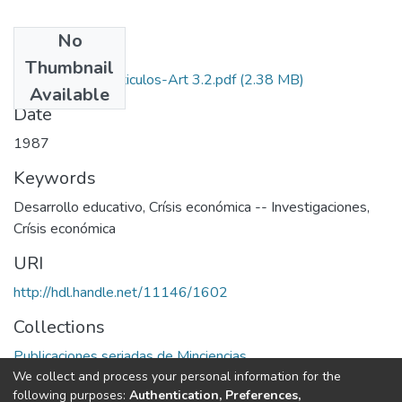
No
Files
Thumbnail
1987-V5-N3-Articulos-Art 3.2.pdf
(2.38 MB)
Available
Date
1987
Keywords
Desarrollo educativo
,
Crísis económica -- Investigaciones
,
Crísis económica
URI
http://hdl.handle.net/11146/1602
Collections
Publicaciones seriadas de Minciencias
We collect and process your personal information for the
following purposes:
Authentication, Preferences,
Full item page