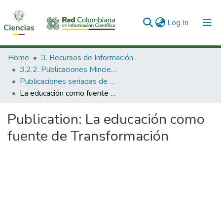
(current)
Log In
Communities & Collections
Home
3. Recursos de Información Científica y Tecnológica
3.2.2. Publicaciones Minciencias
All of DSpace
Publicaciones seriadas de Minciencias
La educación como fuente de Transformación
Statistics
Publication:
La educación como
fuente de Transformación