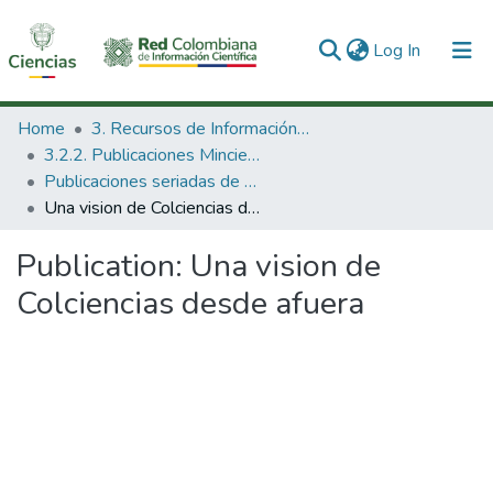
(current)
Log In
Communities & Collections
Home
3. Recursos de Información Científica y Tecnológica
3.2.2. Publicaciones Minciencias
All of DSpace
Publicaciones seriadas de Minciencias
Una vision de Colciencias desde afuera
Statistics
Publication:
Una vision de
Colciencias desde afuera