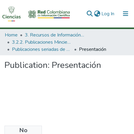
(current)
Log In
Communities & Collections
Home
3. Recursos de Información Científica y Tecnológica
3.2.2. Publicaciones Minciencias
All of DSpace
Publicaciones seriadas de Minciencias
Presentación
Statistics
Publication:
Presentación
No
Files