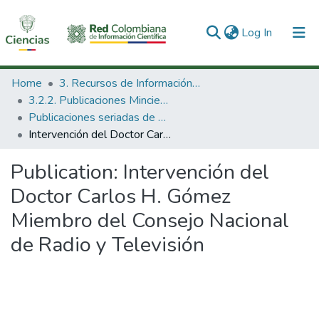
(current)
Log In
Communities & Collections
Home
3. Recursos de Información Científica y Tecnológica
3.2.2. Publicaciones Minciencias
All of DSpace
Publicaciones seriadas de Minciencias
Intervención del Doctor Carlos H. Gómez Miembro del Consejo Nacional de Radio y Televisión
Statistics
Publication:
Intervención del
Doctor Carlos H. Gómez
Miembro del Consejo Nacional
de Radio y Televisión