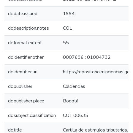
dc.date.issued
1994
dc.description.notes
COL
dc.format.extent
55
dc.identifier.other
0007696 ; 01004732
dc.identifier.uri
https://repositorio.minciencias.
dc.publisher
Colciencias
dc.publisher.place
Bogotá
dc.subject.classification
COL 00635
dc.title
Cartilla de estimulos tributarios.