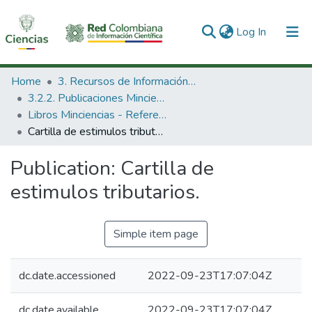
(current)
Log In
Communities & Collections
Home
3. Recursos de Información Científica y Tecnológica
3.2.2. Publicaciones Minciencias
All of DSpace
Libros Minciencias - Referenciales
Cartilla de estimulos tributarios.
Statistics
Publication:
Cartilla de
estimulos tributarios.
Simple item page
dc.date.accessioned
2022-09-23T17:07:04Z
dc.date.available
2022-09-23T17:07:04Z