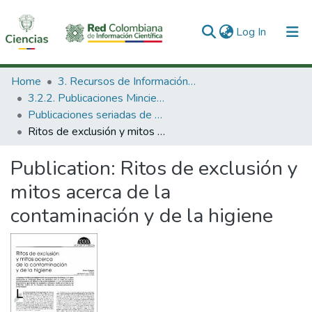
(current)
Log In
Communities & Collections
Home
3. Recursos de Información Científica y Tecnológica
3.2.2. Publicaciones Minciencias
All of DSpace
Publicaciones seriadas de Minciencias
Ritos de exclusión y mitos acerca de la contaminación y de la higiene
Statistics
Publication:
Ritos de exclusión y
mitos acerca de la
contaminación y de la higiene