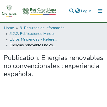
(current)
Log In
Communities & Collections
Home
3. Recursos de Información Científica y Tecnológica
3.2.2. Publicaciones Minciencias
All of DSpace
Libros Minciencias - Referenciales
Energias renovables no convencionales : experiencia española.
Statistics
Publication:
Energias renovables
no convencionales : experiencia
española.