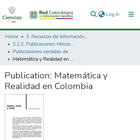
(current)
Log In
Communities & Collections
Home
3. Recursos de Información Científica y Tecnológica
3.2.2. Publicaciones Minciencias
All of DSpace
Publicaciones seriadas de Minciencias
Matemática y Realidad en Colombia
Statistics
Publication:
Matemática y
Realidad en Colombia