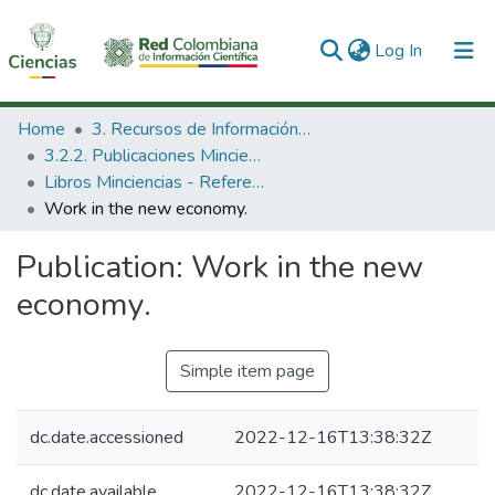
(current)
Log In
Communities & Collections
Home
3. Recursos de Información Científica y Tecnológica
3.2.2. Publicaciones Minciencias
All of DSpace
Libros Minciencias - Referenciales
Work in the new economy.
Statistics
Publication:
Work in the new
economy.
Simple item page
dc.date.accessioned
2022-12-16T13:38:32Z
dc.date.available
2022-12-16T13:38:32Z