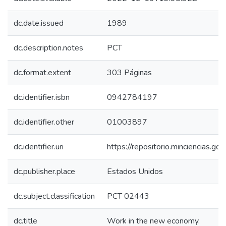
dc.date.issued
1989
dc.description.notes
PCT
dc.format.extent
303 Páginas
dc.identifier.isbn
0942784197
dc.identifier.other
01003897
dc.identifier.uri
https://repositorio.minciencias.
dc.publisher.place
Estados Unidos
dc.subject.classification
PCT 02443
dc.title
Work in the new economy.