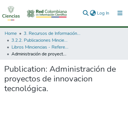
(current)
Log In
Communities & Collections
Home
3. Recursos de Información Científica y Tecnológica
3.2.2. Publicaciones Minciencias
All of DSpace
Libros Minciencias - Referenciales
Administración de proyectos de innovacion tecnológica.
Statistics
Publication:
Administración de
proyectos de innovacion
tecnológica.