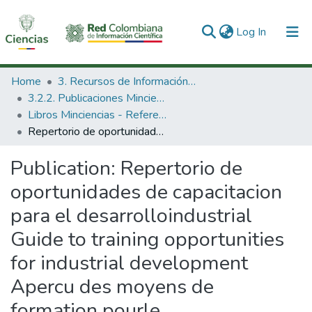
(current)
Log In
Communities & Collections
Home
3. Recursos de Información Científica y Tecnológica
3.2.2. Publicaciones Minciencias
All of DSpace
Libros Minciencias - Referenciales
Repertorio de oportunidades de capacitacion para el desarrolloindustrial Guide to training opportunities for industrial development Apercu des moyens de formation pourle developpement industriel.
Statistics
Publication:
Repertorio de
oportunidades de capacitacion
para el desarrolloindustrial
Guide to training opportunities
for industrial development
Apercu des moyens de
formation pourle