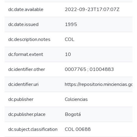
dc.date.available
2022-09-23T17:07:07Z
dc.date.issued
1995
dc.description.notes
COL
dc.format.extent
10
dc.identifier.other
0007765 ; 01004883
dc.identifier.uri
https://repositorio.minciencias.
dc.publisher
Colciencias
dc.publisher.place
Bogotá
dc.subject.classification
COL 00688