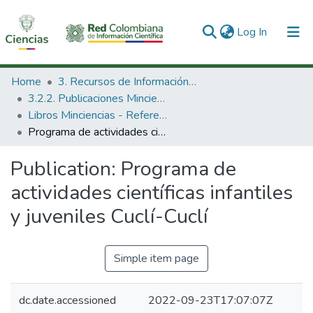
(current)
Log In
Communities & Collections
Home
3. Recursos de Información Científica y Tecnológica
3.2.2. Publicaciones Minciencias
All of DSpace
Libros Minciencias - Referenciales
Programa de actividades científicas infantiles y juveniles Cuclí-Cuclí
Statistics
Publication:
Programa de
actividades científicas infantiles
y juveniles Cuclí-Cuclí
Simple item page
dc.date.accessioned
2022-09-23T17:07:07Z