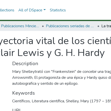
lections
All of DSpace
Statistics
3.2.2. Publicaciones Minciencias
Publicaciones seriadas de Minciencias
yectoria vital de los cient
lair Lewis y G. H. Hardy
Description
Mary Shelleytrató con "Frankenstein" de concebir una trage
Arrowsmith, El protagonista de una épica y Hardy quiso dar
autobiografica y sentido de un epílogo.
Keywords
Científicos
,
Literatura científica
,
Shelley, Mary (1797 – 18
URI