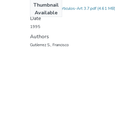
Files
Thumbnail
1995-V13-N3-Articulos-Art 3.7.pdf
(4.61 MB
Available
Date
1995
Authors
Gutíerrez S., Francisco