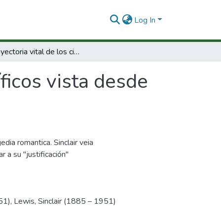
Log In
La trayectoria vital de los científicos vista desde Mary Shelley, Sinclair Lewis y G. H. Hardy
íficos vista desde
dia romantica. Sinclair veia
 a su "justificación"
51)
,
Lewis, Sinclair (1885 – 1951)