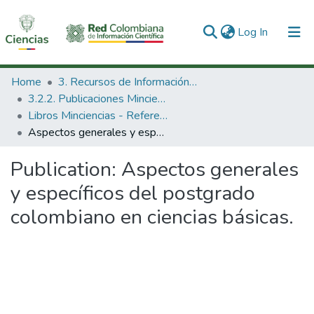
(current)
Log In
Communities & Collections
Home
3. Recursos de Información Científica y Tecnológica
3.2.2. Publicaciones Minciencias
All of DSpace
Libros Minciencias - Referenciales
Aspectos generales y específicos del postgrado colombiano en ciencias básicas.
Statistics
Publication:
Aspectos generales
y específicos del postgrado
colombiano en ciencias básicas.