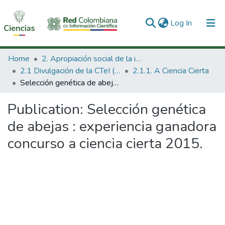
(current)
Log In
Communities & Collections
Home
2. Apropiación social de la información en Ciencia Tecnología e Innovación
2.1 Divulgación de la CTeI (Nueva)
2.1.1. A Ciencia Cierta
All of DSpace
Selección genética de abejas : experiencia ganadora concurso a ciencia cierta 2015.
Statistics
Publication:
Selección genética
de abejas : experiencia ganadora
concurso a ciencia cierta 2015.