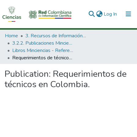
(current)
Log In
Communities & Collections
Home
3. Recursos de Información Científica y Tecnológica
3.2.2. Publicaciones Minciencias
All of DSpace
Libros Minciencias - Referenciales
Requerimientos de técnicos en Colombia.
Statistics
Publication:
Requerimientos de
técnicos en Colombia.