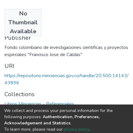
No
Date
Thumbnail
1978
Available
Publisher
Fondo colombiano de investigaciones cientificas y proyectos
especiales "Francisco Jose de Caldas"
URI
https://repositorio.minciencias.gov.co/handle/20.500.14143/
43896
Collections
Libros Minciencias - Referenciales
We collect and process your personal information for the
following purposes:
Authentication, Preferences,
Full item page
Acknowledgement and Statistics
.
To learn more, please read our
privacy policy
.