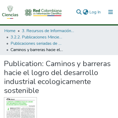
(current)
Log In
Communities & Collections
Home
3. Recursos de Información Científica y Tecnológica
3.2.2. Publicaciones Minciencias
All of DSpace
Publicaciones seriadas de Minciencias
Caminos y barreras hacie el logro del desarrollo industrial ecologicamente sostenible
Statistics
Publication:
Caminos y barreras
hacie el logro del desarrollo
industrial ecologicamente
sostenible