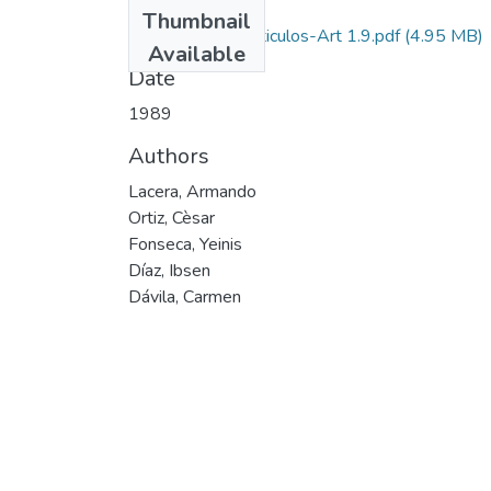
Files
Thumbnail
1989-V7-N1-Articulos-Art 1.9.pdf
(4.95 MB)
Available
Date
1989
Authors
Lacera, Armando
Ortiz, Cèsar
Fonseca, Yeinis
Díaz, Ibsen
Dávila, Carmen