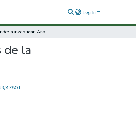
Log In
A prender a investigar: Analisis de la información.
 de la
4143/47801